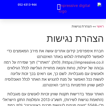
052-4313-944
מקדם אתרים פרילנסר
ראשי
>>
הצהרת נגישות
הצהרת נגישות
חברת אימפרסיב קידום אתרים עושה את מירב המאמצים כדי
לאפשר ללקוחותיה לגלוש באתר האינטרנט
https://impressive.co.il/ (להלן: “האתר”) תוך שמירה על רמה
גבוהה של יעילות, נוחות והנאה מחוויית הגלישה לכלל הגילאים
ולאנשים עם מוגבלויות. לשם כך, אנו רואים בכך זכות עליונה
לעשות ככל האפשר על מנת להנגיש את האתר לכלל האוכלוסיה
למען שוויון הזדמנויות ברחבי האינטרנט.
האתר עומד בדרישות תקנות שוויון זכויות לאנשים עם מוגבלות
(התאמת נגישות לשירות), תשע”ג-2013 והמלצות התקן הישראלי
ת”י-5568 “קווים מנחים לנגישות תכנים באינטרנט” (לפי רמת